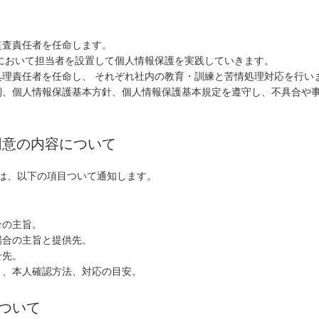
監査責任者を任命します。
において担当者を設置して個人情報保護を実践していきます。
理責任者を任命し、 それぞれ社内の教育・訓練と苦情処理対応を行い
則、個人情報保護基本方針、個人情報保護基本規定を遵守し、不具合や
同意の内容について
は、以下の項目ついて通知します。
合の主旨。
場合の主旨と提供先。
せ先。
と、本人確認方法、対応の目安。
について